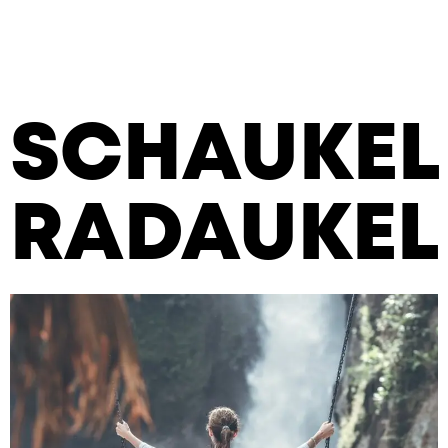
T
H
E
H
E
A
R
T
S
SCHAUKEL
RADAUKEL