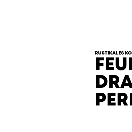
T
H
E
H
E
A
R
T
S
RUSTIKALES KO
FEU
DRA
ERF