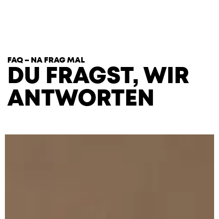
T
H
E
H
E
A
R
T
S
FAQ – NA FRAG MAL
DU FRAGST, WIR
ANTWORTEN