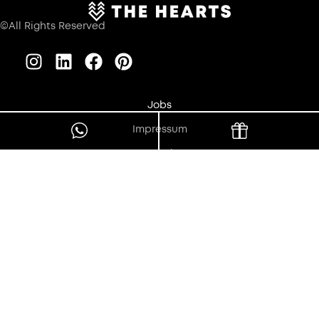
©All Rights Reserved
Jobs
Impressum
Datenschutz
Barrierefreiheit
Fakten & Identität
AGB
Wir optimieren diese Website fortlaufend im Sinne größtmöglicher
Barrierefreiheit