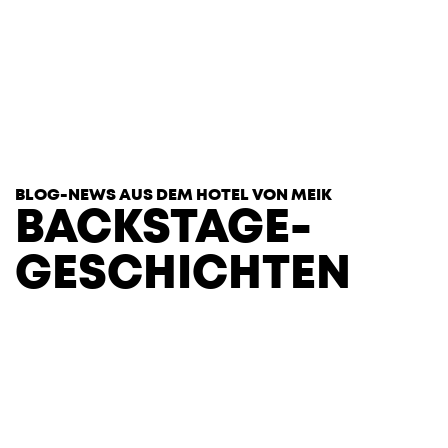
T
H
E
H
E
A
R
T
S
BLOG-NEWS AUS DEM HOTEL VON MEIK
BACKSTAGE-
GESCHICHTEN