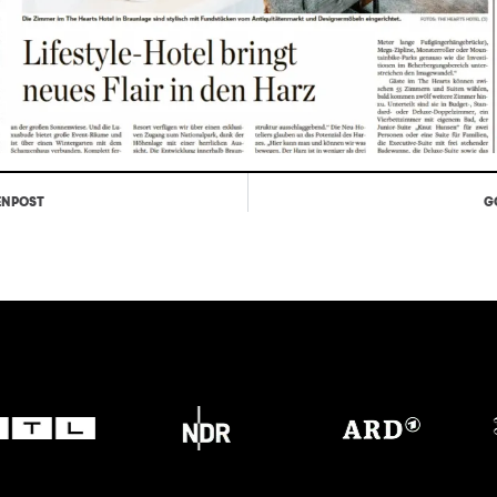
ENPOST
G