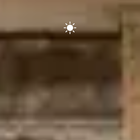
T
H
E
H
E
A
R
T
S