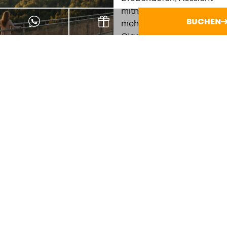
mitnehmen oder gleich
BUCHEN
mehr wagen:
GigaSwing,
Megazipline,
Aussichtsturm, Kino.
Festes Schuhwerk hilft.
Höhenangst eher nicht.
ALLE
INFO'S
KANU &
RAFTING
Wildwasser auf der