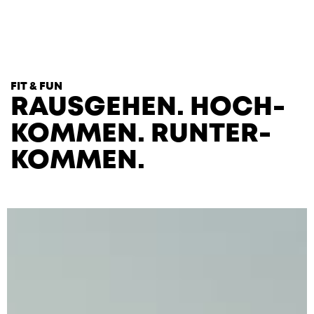
T
H
E
H
E
A
R
T
S
FIT & FUN
RAUS­GEHEN. HOCH­
KOMMEN. RUNTER­
KOMMEN.