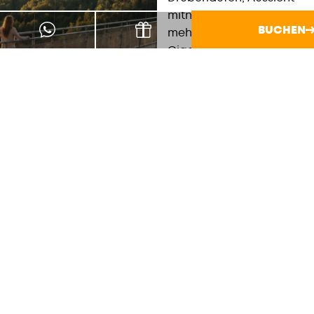
mitnehmen oder gleich
BUCHEN
mehr wagen:
GigaSwing,
Megazipline,
Aussichtsturm, Kino.
Festes Schuhwerk hilft.
Höhenangst eher nicht.
ALLE
INFO'S
KANU &
RAFTING
Wildwasser auf der