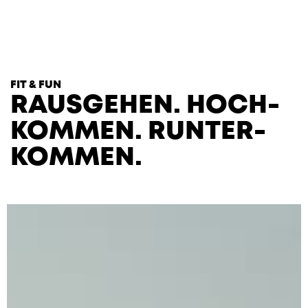
T
H
E
H
E
A
R
T
S
FIT & FUN
RAUS­GEHEN. HOCH­
KOMMEN. RUNTER­
KOMMEN.