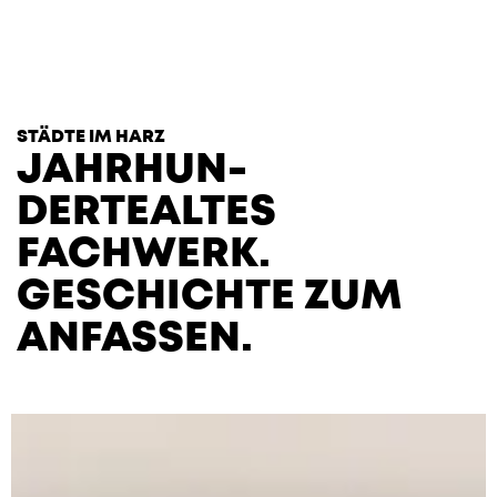
T
H
E
H
E
A
R
T
S
STÄDTE IM HARZ
JAHRHUN­
DERTEALTES
FACHWERK.
GESCHICHTE ZUM
ANFASSEN.