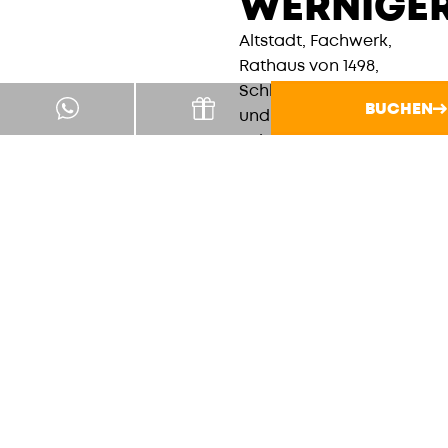
WERNIGE
Altstadt, Fachwerk,
Rathaus von 1498,
Schloss Wernigerode
BUCHEN
und die Harzer
Schmalspurbahn
Richtung Brocken. Das
Schloss geht auf eine
Burg aus dem 12.
Jahrhundert zurück und
sitzt ziemlich ordentlich
über der Stadt. Ein
Tagesausflug, der nicht
viel Erklärung braucht.
ALLE
INFO'S