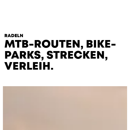
T
H
E
H
E
A
R
T
S
RADELN
MTB-ROUTEN, BIKE­
PARKS, STRECKEN,
VERLEIH.