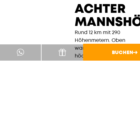
ACHTER
MANNSHÖ
Rund 12 km mit 290
Höhenmetern. Oben
wartet einer der
BUCHEN
höchsten Gipfel im
Harz, Blick auf Brocken
und Wurmberg
inklusive. Festes
Schuhwerk. Kein
Spaziergang in
Sneakern.
ROUTE