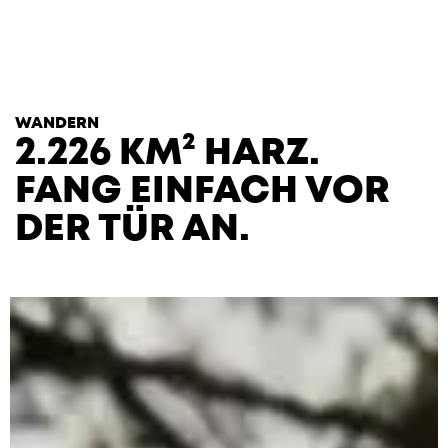
T
H
E
H
E
A
R
T
S
WANDERN
2.226 KM² HARZ.
FANG EINFACH VOR
DER TÜR AN.