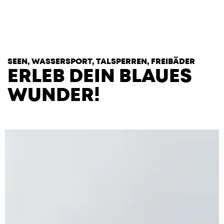
T
H
E
H
E
A
R
T
S
SEEN, WASSERSPORT, TALSPERREN, FREIBÄDER
ERLEB DEIN BLAUES
WUNDER!