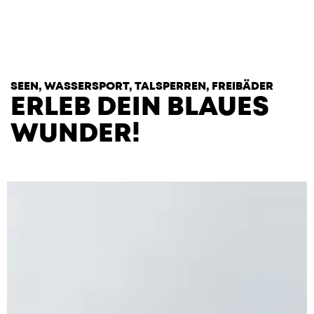
T
H
E
H
E
A
R
T
S
SEEN, WASSERSPORT, TALSPERREN, FREIBÄDER
ERLEB DEIN BLAUES
WUNDER!