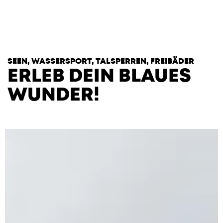
T
H
E
H
E
A
R
T
S
SEEN, WASSERSPORT, TALSPERREN, FREIBÄDER
ERLEB DEIN BLAUES
WUNDER!