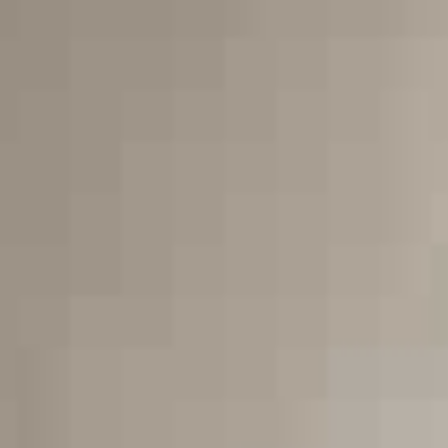
T
H
E
H
E
A
R
T
S