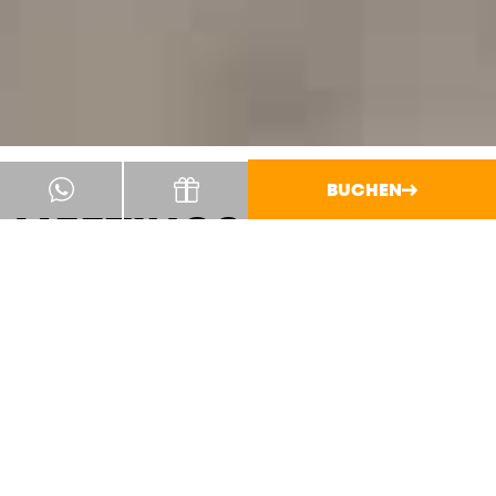
BUCHEN
MEETINGS, OFFSITES,
FESTIVALS.
66 Zimmer und Suiten, 6 Meetingräume, 28.000
m² Gelände und der Wald direkt vor der Tür. Bei
uns kommen Teams, Unternehmen und
Agenturen aus ganz Deutschland zusammen:
vom kleinen Strategie-Sprint bis zur