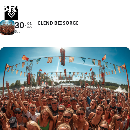
BROCKEN FESTIVAL
ELEND BEI SORGE
30
01
AUG
JUL