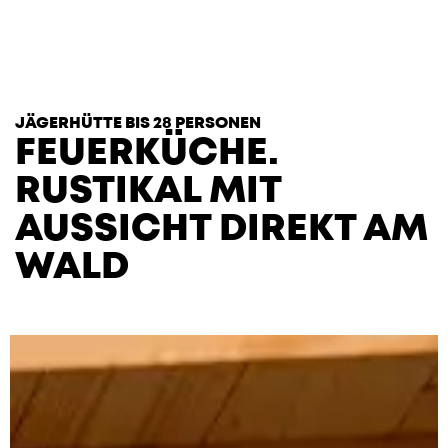
T
H
E
H
E
A
R
T
S
JÄGERHÜTTE BIS 28 PERSONEN
FEUERKÜCHE.
RUSTIKAL MIT
AUSSICHT DIREKT AM
WALD