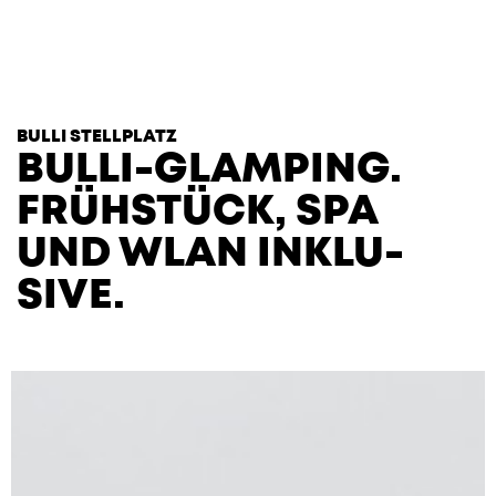
T
H
E
H
E
A
R
T
S
BULLI STELLPLATZ
BULLI-GLAMPING.
FRÜH­STÜCK, SPA
UND WLAN INKLU­
SIVE.