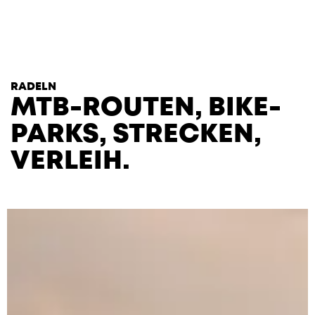
T
H
E
H
E
A
R
T
S
RADELN
MTB-ROUTEN, BIKE­
PARKS, STRECKEN,
VERLEIH.