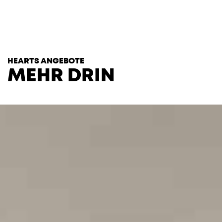
T
H
E
H
E
A
R
T
S
HEARTS ANGEBOTE
MEHR DRIN