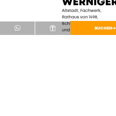
WERNIGE
Altstadt, Fachwerk,
Rathaus von 1498,
Schloss Wernigerode
BUCHEN
und die Harzer
Schmalspurbahn
Richtung Brocken. Das
Schloss geht auf eine
Burg aus dem 12.
Jahrhundert zurück und
sitzt ziemlich ordentlich
über der Stadt. Ein
Tagesausflug, der nicht
viel Erklärung braucht.
ALLE
INFO'S