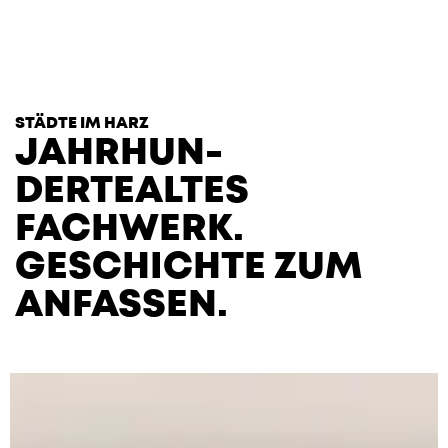
T
H
E
H
E
A
R
T
S
STÄDTE IM HARZ
JAHRHUN­
DERTEALTES
FACHWERK.
GESCHICHTE ZUM
ANFASSEN.