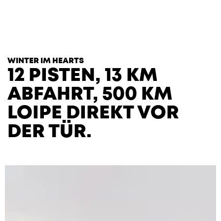
T
H
E
H
E
A
R
T
S
WINTER IM HEARTS
12 PISTEN, 13 KM
ABFAHRT, 500 KM
LOIPE DIREKT VOR
DER TÜR.