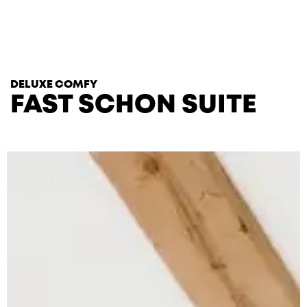
T
H
E
H
E
A
R
T
S
DELUXE COMFY
FAST SCHON SUITE