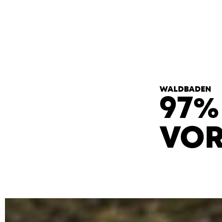
T
H
E
H
E
A
R
T
S
WALDBADEN
97%
VOR