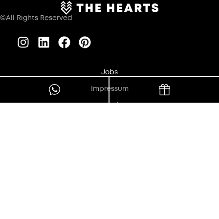
©All Rights Reserved
Jobs
Impressum
Datenschutz
Barrierefreiheit
Fakten & Identität
AGB
Wir optimieren diese Website fortlaufend im Sinne größtmöglicher
Barrierefreiheit