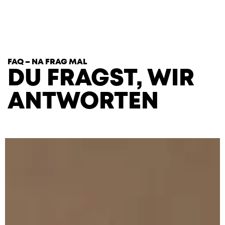
T
H
E
H
E
A
R
T
S
FAQ – NA FRAG MAL
DU FRAGST, WIR
ANTWORTEN