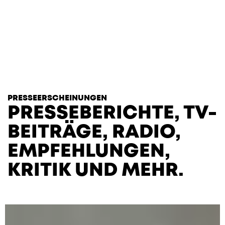
T
H
E
H
E
A
R
T
S
PRESSEERSCHEINUNGEN
PRESSEBE­RICHTE, TV-
BEITRÄGE, RADIO,
EMPFEH­LUNGEN,
KRITIK UND MEHR.