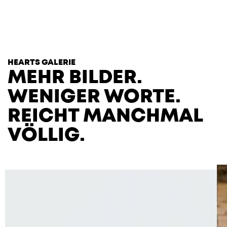
T
H
E
H
E
A
R
T
S
HEARTS GALERIE
MEHR BILDER.
WENIGER WORTE.
REICHT MANCHMAL
VÖLLIG.