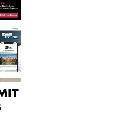
MIT
S