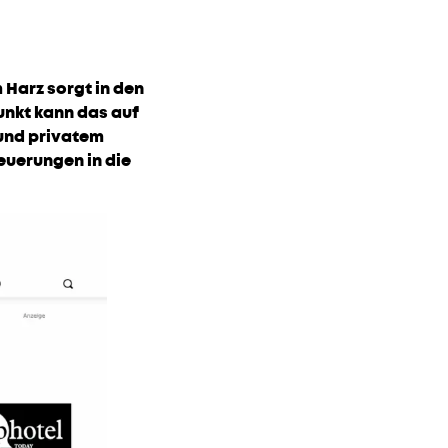
 Harz sorgt in den
nkt kann das auf
 und privatem
euerungen in die