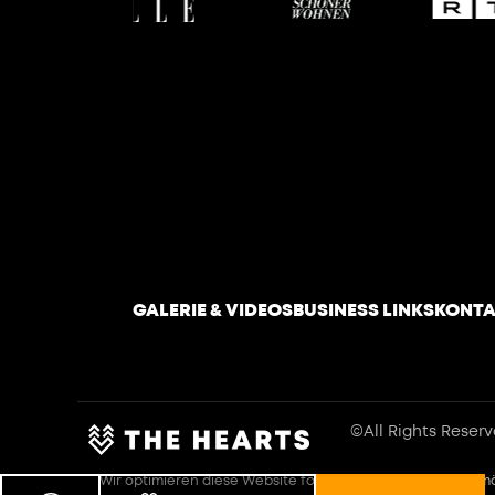
GALERIE & VIDEOS
BUSINESS LINKS
KONTA
©All Rights Reser
Wir optimieren diese Website fortlaufend im Sinne größtmö