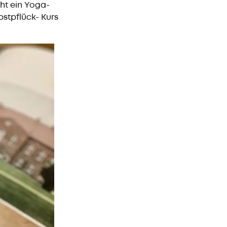
ht ein Yoga-
bstpflück- Kurs