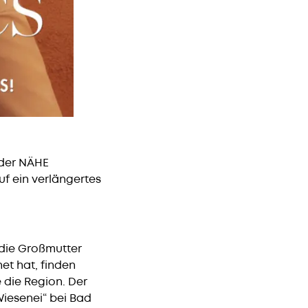
 der NÄHE
f ein verlängertes
 die Großmutter
et hat, finden
 die Region. Der
Wiesenei“ bei Bad