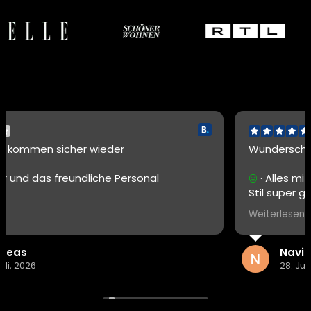
r
Wunderschöne Auszeit! Wir kommen
ersonal
· Alles mit viel Liebe zum Detail. E
Stil super geschmackvoll.
Personal super zuvorkommend.
Weiterlesen
Navina
28. Juli, 2026