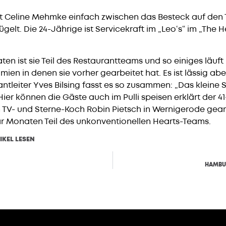
rft Celine Mehmke einfach zwischen das Besteck auf den
elt. Die 24-Jährige ist Servicekraft im „Leo‘s“ im „The H
ten ist sie Teil des Restaurantteams und so einiges läuft 
en in denen sie vorher gearbeitet hat. Es ist lässig a
ntleiter Yves Bilsing fasst es so zusammen: „Das kleine
Hier können die Gäste auch im Pulli speisen erklärt der 4
 TV- und Sterne-Koch Robin Pietsch in Wernigerode gearb
paar Monaten Teil des unkonventionellen Hearts-Teams.
IKEL LESEN
HERUNTERLADEN
HAMBU