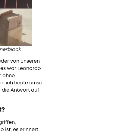
lnerblock
eder von unseren
, es war Leonardo
er ohne
bin ich heute umso
r die Antwort auf
t?
riffen,
ist, es erinnert