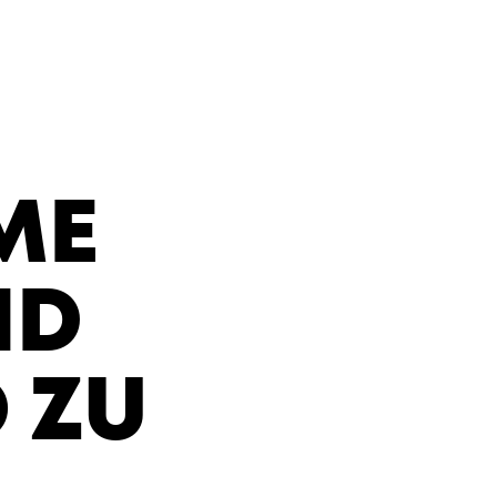
ME
ND
 ZU