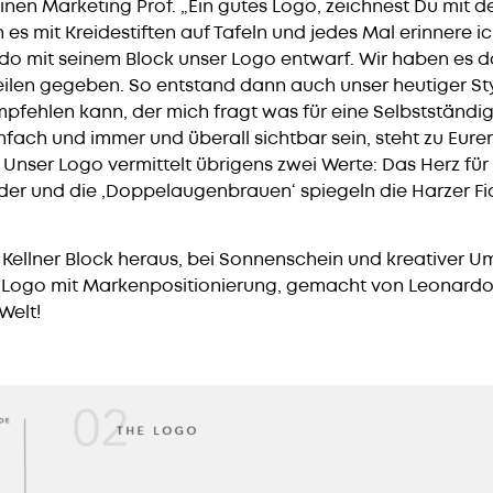
nen Marketing Prof. „Ein gutes Logo, zeichnest Du mit d
h es mit Kreidestiften auf Tafeln und jedes Mal erinnere 
do mit seinem Block unser Logo entwarf. Wir haben es
eilen gegeben. So entstand dann auch unser heutiger St
fehlen kann, der mich fragt was für eine Selbstständigke
nfach und immer und überall sichtbar sein, steht zu Eur
 Unser Logo vermittelt übrigens zwei Werte: Das Herz für
r und die ‚Doppelaugenbrauen‘ spiegeln die Harzer F
 Kellner Block heraus, bei Sonnenschein und kreativer
 Logo mit Markenpositionierung, gemacht von Leonardo
Welt!