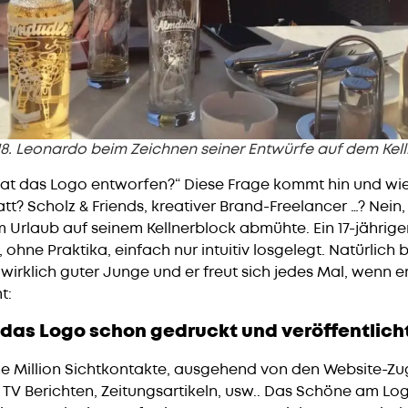
18. Leonardo beim Zeichnen seiner Entwürfe auf dem Kel
at das Logo entworfen?“ Diese Frage kommt hin und wi
tt? Scholz & Friends, kreativer Brand-Freelancer …? Nein
m Urlaub auf seinem Kellnerblock abmühte. Ein 17-jährig
 ohne Praktika, einfach nur intuitiv losgelegt. Natürlich 
n wirklich guter Junge und er freut sich jedes Mal, wenn e
t:
 das Logo schon gedruckt und veröffentlich
ne Million Sichtkontakte, ausgehend von den Website-Zug
TV Berichten, Zeitungsartikeln, usw.. Das Schöne am Logo 