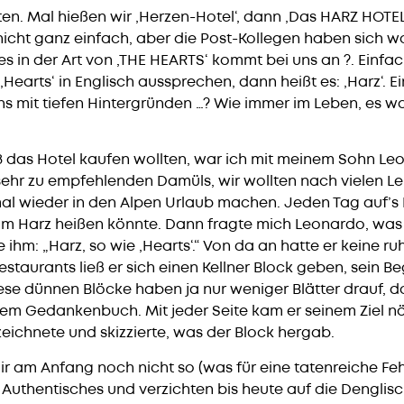
en. Mal hießen wir ‚Herzen-Hotel‘, dann ‚Das HARZ HOTEL
 nicht ganz einfach, aber die Post-Kollegen haben sich 
s in der Art von ‚THE HEARTS‘ kommt bei uns an ?. Einfa
Hearts‘ in Englisch aussprechen, dann heißt es: ‚Harz‘. E
s mit tiefen Hintergründen …? Wie immer im Leben, es wa
18 das Hotel kaufen wollten, war ich mit meinem Sohn Le
 sehr zu empfehlenden Damüls, wir wollten nach vielen L
mal wieder in den Alpen Urlaub machen. Jeden Tag auf’s
 im Harz heißen könnte. Dann fragte mich Leonardo, was
e ihm: „Harz, so wie ‚Hearts‘.“ Von da an hatte er keine r
staurants ließ er sich einen Kellner Block geben, sein Be
ese dünnen Blöcke haben ja nur weniger Blätter drauf, 
em Gedankenbuch. Mit jeder Seite kam er seinem Ziel nä
 zeichnete und skizzierte, was der Block hergab.
r am Anfang noch nicht so (was für eine tatenreiche Fe
 Authentisches und verzichten bis heute auf die Denglis