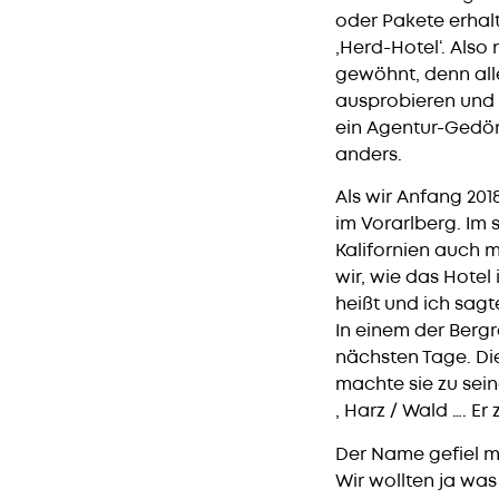
oder Pakete erhalt
‚Herd-Hotel‘. Also
gewöhnt, denn alle
ausprobieren und ‚
ein Agentur-Gedön
anders.
Als wir Anfang 20
im Vorarlberg. Im
Kalifornien auch 
wir, wie das Hotel
heißt und ich sagt
In einem der Bergre
nächsten Tage. Di
machte sie zu sein
, Harz / Wald …. Er
Der Name gefiel mi
Wir wollten ja was