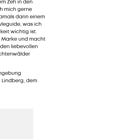
em Zeh in den
ich mich gerne
 damals dann einem
yleguide, was ich
it wichtig ist.
er Marke und macht
 den liebevollen
ichtenwälder
 Umgebung
 Lindberg, dem