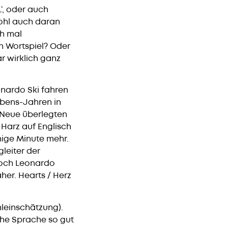
‘, oder auch
wohl auch daran
ch mal
in Wortspiel? Oder
r wirklich ganz
onardo Ski fahren
ebens-Jahren in
 Neue überlegten
 Harz auf Englisch
uhige Minute mehr.
gleiter der
doch Leonardo
her. Hearts / Herz
hleinschätzung).
che Sprache so gut