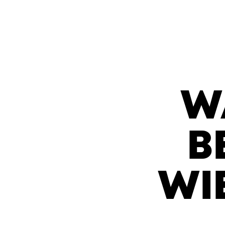
W
B
WI