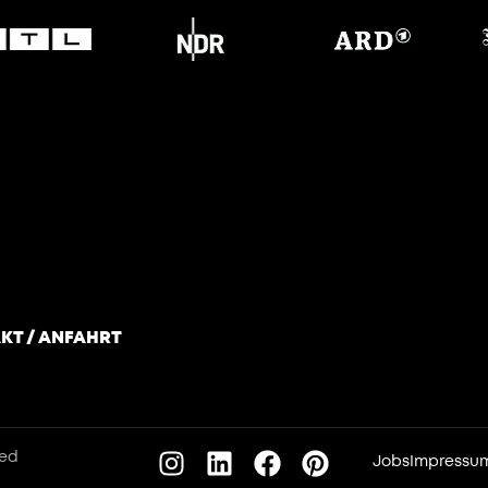
KT / ANFAHRT
ved
Jobs
Impressu