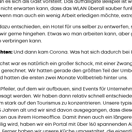
an es sich als Gast vorstellt. Das auffälligste Beispiel ist
icht erwarten kann, dass das WLAN überall sauber funkt
 wenn man auch ein wenig Arbeit erledigen möchte, extr
azu entschieden, ein Hotel für uns selber zu entwerfen, 
 wir gerne hingehen. Etwas wo man arbeiten kann, aber 
b verbringen kann.
hten:
Und dann kam Corona. Was hat sich dadurch bei 
chst war es natürlich ein großer Schock, mit einer Zwan
s gerechnet. Wir hatten gerade den größten Teil der Um
 hatten die ersten zwei Monate Vollbetrieb hinter uns.
 Pfeiler, auf dem wir aufbauen, sind Events für Unterne
esagt werden. Wir haben dann relativ schnell entschiede
m stark auf den Tourismus zu konzentrieren. Unsere typi
 Jahren alt und wir sind davon ausgegangen, dass diese 
en aus ihrem Homeoffice. Damit ihnen auch ein längerer
lig wird, haben wir ein Portal mit über 160 spannenden A
Ferner haben wir unsere Küche umgestaltet, die eigentl