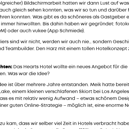
olgreicher) Bildschirmarbeit hatten wir dann Lust auf wa
 auch gleich sehen konnten, was wir so tun und darüber
ahren konnten. Was gibt es da schöneres als Gastgeber e
r immer hinwollten. Bis dahin haben wir gegründet: foto
OM) oder auch vukee (App Schmiede).
iers sind wir nicht, werden wir auch nie… sondern Gesch
d Teambuilder. Den Harz mit einem tollen Hotelkonzept 
hten:
Das Hearts Hotel wollte ein neues Angebot für di
en. Was war die Idee?
dee ist über mehrere Jahre entstanden. Meik hatte bereit
 Lake, einem kleinen verschlafenen Skiort bei Los Angeles
 dass es mit relativ wenig Aufwand – etwas schönem Desi
iner guten Online-Strategie – möglich ist, eine enorme 
zu kam, dass wir selber viel Zeit in Hotels verbracht hab