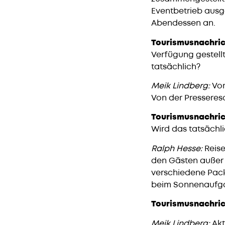
Eventbetrieb ausge
Abendessen an.
Tourismusnachric
Verfügung gestell
tatsächlich?
Meik Lindberg:
Von
Von der Pressereso
Tourismusnachric
Wird das tatsächl
Ralph Hesse:
Reise
den Gästen außer 
verschiedene Pack
beim Sonnenaufgan
Tourismusnachric
Meik Lindberg:
Akt