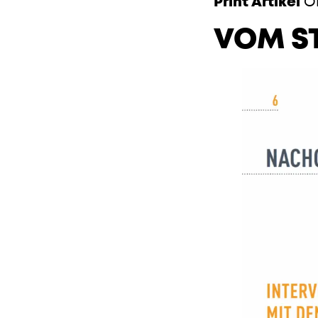
Print Artikel
Ok
VOM S