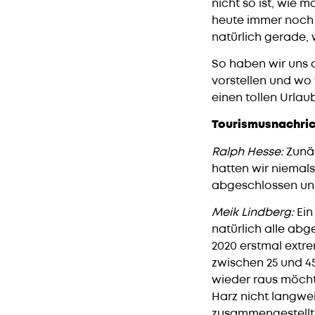
nicht so ist, wie m
heute immer noch n
natürlich gerade,
So haben wir uns d
vorstellen und wo
einen tollen Urlau
Tourismusnachric
Ralph Hesse:
Zunä
hatten wir niemal
abgeschlossen und
Meik Lindberg:
Ein
natürlich alle abg
2020 erstmal extre
zwischen 25 und 45
wieder raus möcht
Harz nicht langwei
zusammengestellt. 