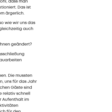
 wohl, dass man
ioniert. Das ist
em ärgerlich.
so wie wir uns das
gleichzeitig auch
Ihnen geändert?
gsschließung
bauarbeiten
hmen. Die mussten
n, uns für das Jahr
schen Gäste sind
relativ schnell
 Aufenthalt im
ktivitäten
ich für den