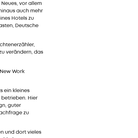
s Neues, vor allem
 hinaus auch mehr
ines Hotels zu
kasten, Deutsche
ichtenerzähler,
zu verändern, das
e New Work
s ein kleines
 betrieben. Hier
gn, guter
Nachfrage zu
en und dort vieles