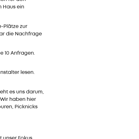
m Haus ein
-Plätze zur
war die Nachfrage
ie 10 Anfragen.
stalter lesen.
 geht es uns darum,
Wir haben hier
uren, Picknicks
t unser Fokus