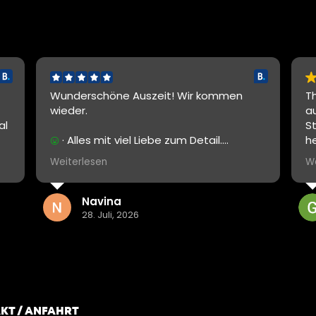
Wunderschöne Auszeit! Wir kommen
The
wieder.
auß
Stu
· Alles mit viel Liebe zum Detail.
her
Einrichtung und Stil super geschmackvoll.
des
Weiterlesen
Wei
Personal super zuvorkommend.
Amb
Geg
aus
Navina
Ein
28. Juli, 2026
ich
sog
Das
ges
Seh
Aus
KT / ANFAHRT